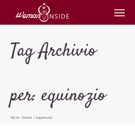
Tag Archivio
per: equinozio
Sei in:
Home
/
equinozio